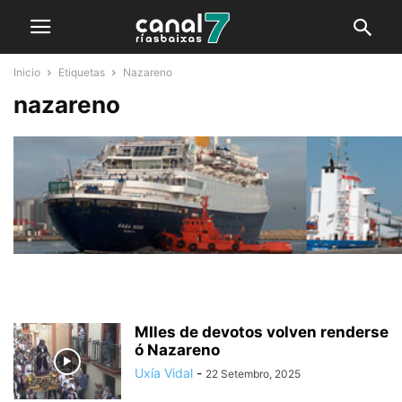
Inicio
Etiquetas
Nazareno
nazareno
MIles de devotos volven renderse
ó Nazareno
Uxía Vidal
-
22 Setembro, 2025