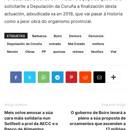
solicitarlle a Deputación da Coruña a finalización desta
actuación, adxudicada xa en 2018, que vai pasar á historia
como a peor obra do organismo provincial.
ETIQUETAS
Barbanza
Boiro
Demora
Denuncia
Deputación da Coruña
estrada
Mal Estado
mellora
Neixón
Obras
PP
queixas
retraso
Veciños
Vial
Artigo anterior
Seguinte artigo
Meis volve amosar a súa
O goberno de Boiro levará a
cara máis solidaria nun
pleno a súa proposta de
Solifesti a prol da AECC e o
orzamentos que ascenden a
Banco de Alimentos
17 millóns