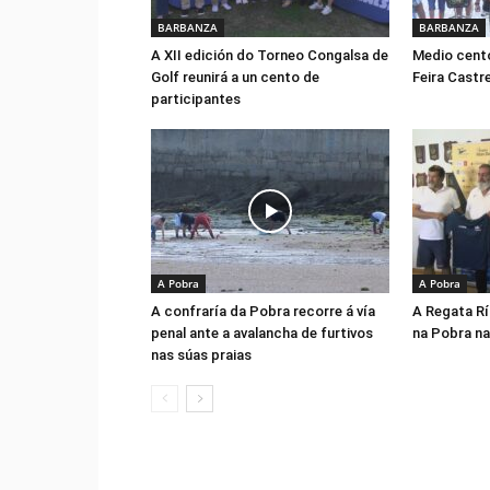
BARBANZA
BARBANZA
A XII edición do Torneo Congalsa de
Medio cento
Golf reunirá a un cento de
Feira Castr
participantes
A Pobra
A Pobra
A confraría da Pobra recorre á vía
A Regata Rí
penal ante a avalancha de furtivos
na Pobra na
nas súas praias