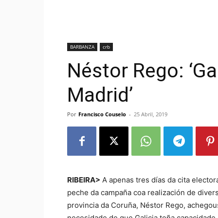
BARBANZA
crb
Néstor Rego: ‘Gal
Madrid’
Por
Francisco Couselo
-
25 Abril, 2019
RIBEIRA>
A apenas tres días da cita elector
peche da campaña coa realización de diver
provincia da Coruña, Néstor Rego, achegouse
necesidade de que Galicia teña capacidade 