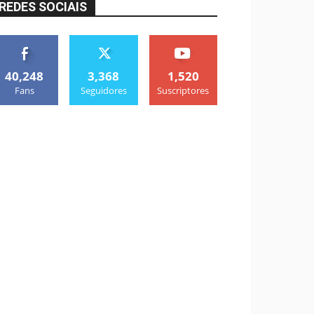
REDES SOCIAIS
40,248
3,368
1,520
Fans
Seguidores
Suscriptores