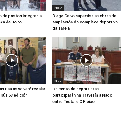
NOIA
 de postos integran a
Diego Calvo supervisa as obras de
exa de Boiro
ampliación do complexo deportivo
da Tarela
Noia
as Baixas volverá recalar
Un cento de deportistas
 súa 63 edición
participarán na Travesía a Nado
entre Testal e O Freixo