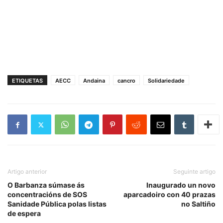
ETIQUETAS
AECC
Andaina
cancro
Solidariedade
Artigo anterior
Seguinte artigo
O Barbanza súmase ás
Inaugurado un novo
concentracións de SOS
aparcadoiro con 40 prazas
Sanidade Pública polas listas
no Saltiño
de espera