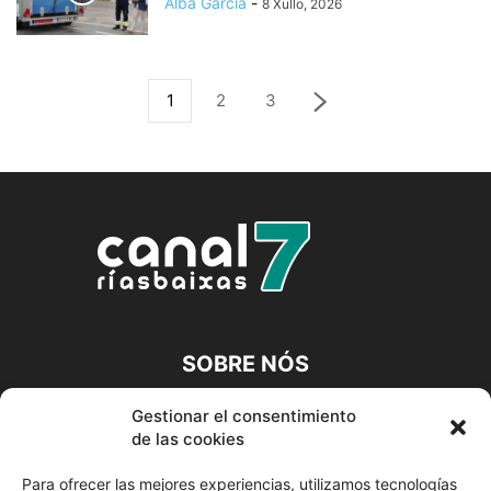
Alba García
-
8 Xullo, 2026
1
2
3
SOBRE NÓS
A CANLE DIXITAL DA TÚA COMARCA
Gestionar el consentimiento
de las cookies
Contacta connosco:
info@canalriasbaixas.com
Para ofrecer las mejores experiencias, utilizamos tecnologías